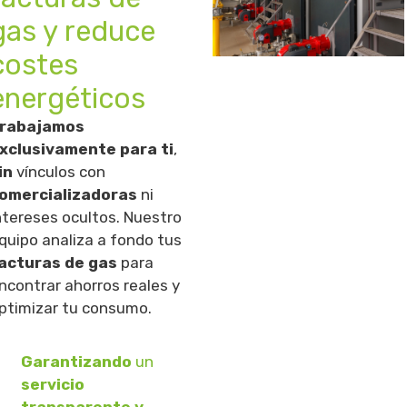
gas y reduce
costes
energéticos
rabajamos
xclusivamente para ti
,
in
vínculos con
omercializadoras
ni
ntereses ocultos. Nuestro
quipo analiza a fondo tus
acturas de gas
para
ncontrar ahorros reales y
ptimizar tu consumo.
Garantizando
un
servicio