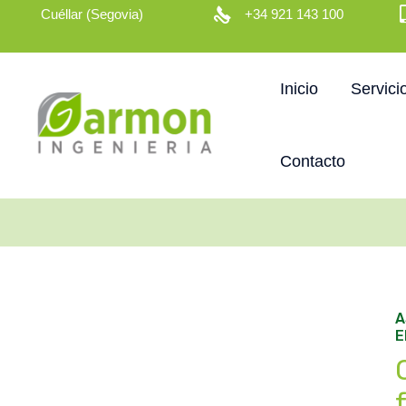
Cuéllar (Segovia)
+34 921 143 100
Inicio
Servici
Contacto
A
E