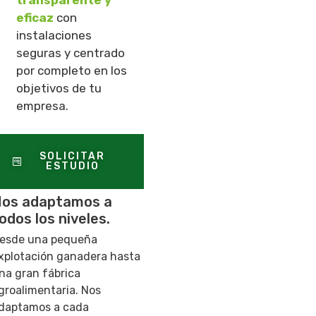
transparente y
eficaz
con
instalaciones
seguras
y centrado
por completo en los
objetivos de tu
empresa.
SOLICITAR
ESTUDIO
os adaptamos a
odos los niveles.
esde una pequeña
xplotación ganadera hasta
na gran fábrica
groalimentaria. Nos
daptamos a cada