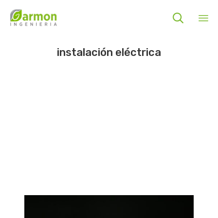

Sk
instalación eléctrica
to
co