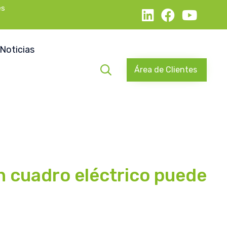
es
Skip
to
Noticias
content

Área de Clientes
n cuadro eléctrico puede